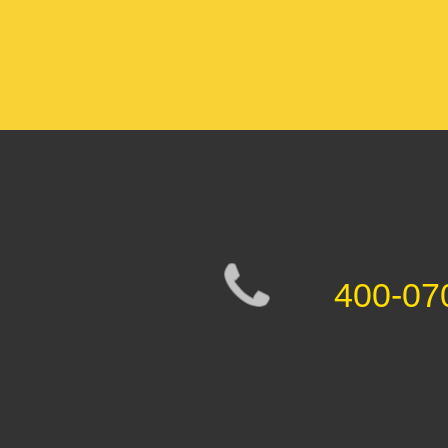
400-07