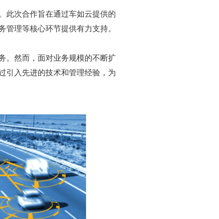
。此次合作旨在通过车如云提供的
务管理等核心环节提供有力支持。
务。然而，面对业务规模的不断扩
过引入先进的技术和管理经验，为