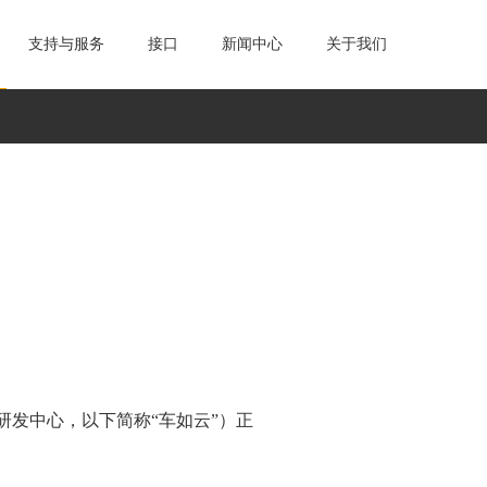
支持与服务
接口
新闻中心
关于我们
证
案
电桩
车牌OCR识别
分时租赁方案
网约车
共享租车
OTA平台
会员租车方案
旅游线路
高拍仪
代驾为主方案
资产管理
航班号
研发中心，以下简称“车如云”）正