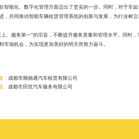
在智能化、数字化管理方面迈出了坚实的一步。同时，对于车如
进，共同推动智能车辆租赁管理系统的创新与发展，为行业树立
至上、服务第一”的宗旨，不断提升服务质量和管理水平。同时，
和市场机会，为实现更加美好的明天而努力奋斗。
篇：
成都市顺驰通汽车租赁有限公司
篇：
成都市田世汽车服务有限公司